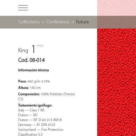
Collections
>
Conference
>
Futura
King
Cod. 08-014
Información técnica
Peso:
460 g/m ±10%
Altura:
140 cm
Composición:
100% Poliéster (Trevira
CS)
Tratamiento ignífugo:
Italy — Class 1 IM
France — M1
France — NF D 60-013 AM18
Germany — B1 DIN 4102
Switzerland — Fire Protection
Classification: 5.3