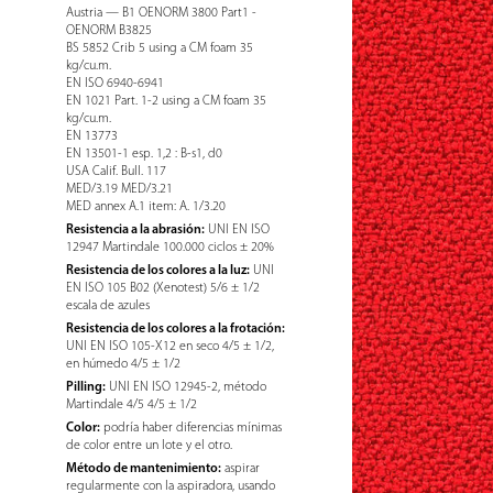
Austria — B1 OENORM 3800 Part1 -
OENORM B3825
BS 5852 Crib 5 using a CM foam 35
kg/cu.m.
EN ISO 6940-6941
EN 1021 Part. 1-2 using a CM foam 35
kg/cu.m.
EN 13773
EN 13501-1 esp. 1,2 : B-s1, d0
USA Calif. Bull. 117
MED/3.19 MED/3.21
MED annex A.1 item: A. 1/3.20
Resistencia a la abrasión:
UNI EN ISO
12947 Martindale 100.000 ciclos ± 20%
Resistencia de los colores a la luz:
UNI
EN ISO 105 B02 (Xenotest) 5/6 ± 1/2
escala de azules
Resistencia de los colores a la frotación:
UNI EN ISO 105-X12 en seco 4/5 ± 1/2,
en húmedo 4/5 ± 1/2
Pilling:
UNI EN ISO 12945-2, método
Martindale 4/5 4/5 ± 1/2
Color:
podría haber diferencias mínimas
de color entre un lote y el otro.
Método de mantenimiento:
aspirar
regularmente con la aspiradora, usando