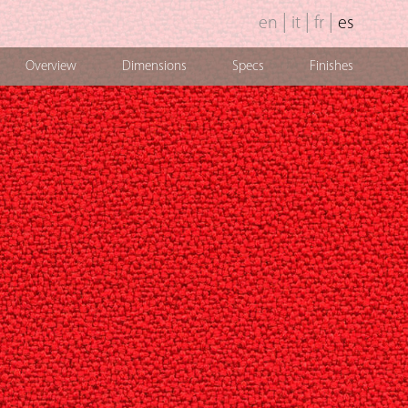
|
|
|
en
it
fr
es
Overview
Dimensions
Specs
Finishes