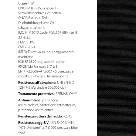
Classe 1.IM
ÖNORM B 3825, Gruppe 1 -
Schwerbrennbares Verhalten
ÖNORM A 3800 Teil 1,
Qualmbildungsklasse Q1 –
schwachqualmend
IMO FTP 2010 Code MSC.307 (88) Part 8
3.1 & 3.2
FMVSS 302
FAR 25/853
(MED) Direttiva sull’equipaggiamento
marittimo
ECE R118.02 (replaces Directive
95/28/CE) Annexes 6, 7 & 8
EN 71-2:2006+A1:2007 - Sicurezza dei
giocattoli - Parte 2: Infiammabilità
Resistenza all’abrasione:
UNI EN ISO
12947-2 Martindale 300.000 cicli
Trattamento protettivo:
PERMABLOK3®
Antimicrobico:
protezione
antimicrobica, protezione antibatterica,
protezione antimicotica
Resistenza rottura da freddo:
-23ºC
Resistenza raggi UV:
DIN 54004/ NTC
1479 (Xenotest) ≥ 7 (1000 ore, scala blue
wool)