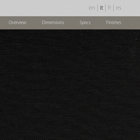
|
|
|
en
it
fr
es
Overview
Dimensions
Specs
Finishes