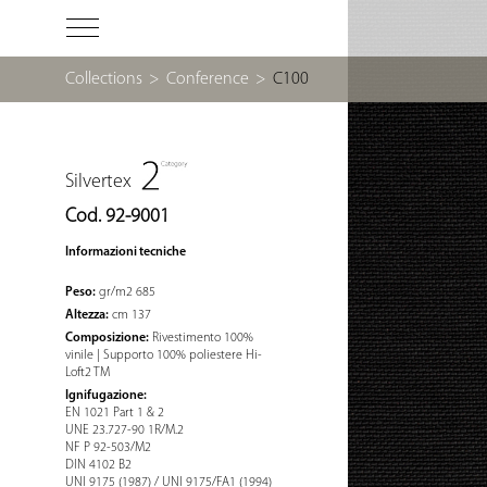
Collections
>
Conference
>
C100
Silvertex
Cod. 92-9001
Informazioni tecniche
Peso:
gr/m2 685
Altezza:
cm 137
Composizione:
Rivestimento 100%
vinile | Supporto 100% poliestere Hi-
Loft2 TM
Ignifugazione:
EN 1021 Part 1 & 2
UNE 23.727-90 1R/M.2
NF P 92-503/M2
DIN 4102 B2
UNI 9175 (1987) / UNI 9175/FA1 (1994)