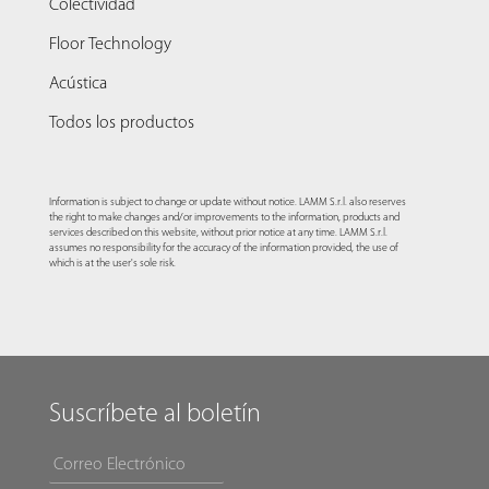
Colectividad
Floor Technology
Acústica
Todos los productos
Information is subject to change or update without notice. LAMM S.r.l. also reserves
the right to make changes and/or improvements to the information, products and
services described on this website, without prior notice at any time. LAMM S.r.l.
assumes no responsibility for the accuracy of the information provided, the use of
which is at the user's sole risk.
Suscríbete al boletín
CORREO ELECTRÓNICO
*