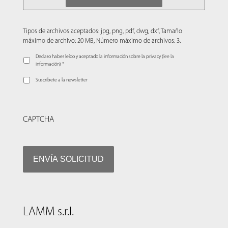
Tipos de archivos aceptados: jpg, png, pdf, dwg, dxf, Tamaño
máximo de archivo: 20 MB, Número máximo de archivos: 3.
Declaro haber leído y aceptado la información sobre la privacy (
lee la
información
) *
Suscríbete a la newsletter
CAPTCHA
LAMM s.r.l.