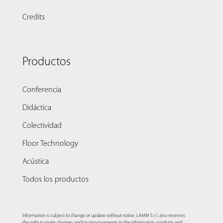
Credits
Productos
Conferencia
Didáctica
Colectividad
Floor Technology
Acústica
Todos los productos
Information is subject to change or update without notice. LAMM S.r.l. also reserves
the right to make changes and/or improvements to the information, products and