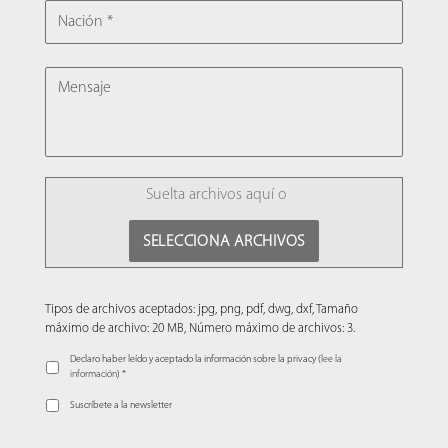
NACIÓN
MENSAJE
FILE
Suelta archivos aquí o
SELECCIONA ARCHIVOS
Tipos de archivos aceptados: jpg, png, pdf, dwg, dxf, Tamaño
máximo de archivo: 20 MB, Número máximo de archivos: 3.
Declaro haber leído y aceptado la información sobre la privacy (
lee la
información
) *
Suscríbete a la newsletter