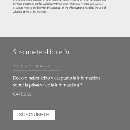
services described on this website, without prior notice at any time. LAMM S.r.l.
assumes no responsibility for the accuracy of the information provided, the use of
which is at the user's sole risk.
Suscríbete al boletín
CORREO ELECTRÓNICO
*
*
Declaro haber leído y aceptado la información
sobre la privacy (
lee la información
) *
CAPTCHA