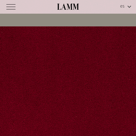
Luna
CS
C
o
d
.
3
2
-
0
2
1
Información