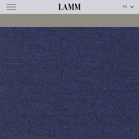
Remix
2
C
o
d
.
5
0
-
0
0
3
Información