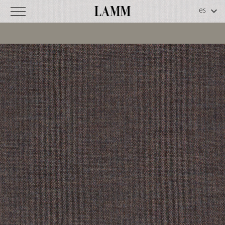
Remix
2
C
o
d
.
5
0
-
0
0
6
Información