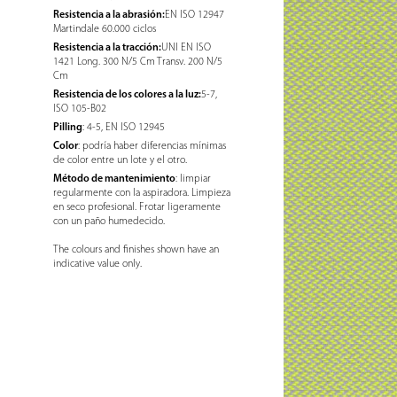
Resistencia a la abrasión:
EN ISO 12947
Martindale 60.000 ciclos
Resistencia a la tracción:
UNI EN ISO
1421 Long. 300 N/5 Cm Transv. 200 N/5
Cm
Resistencia de los colores a la luz:
5-7,
ISO 105-B02
Pilling
: 4-5, EN ISO 12945
Color
: podría haber diferencias mínimas
de color entre un lote y el otro.
Método de mantenimiento
: limpiar
regularmente con la aspiradora. Limpieza
en seco profesional. Frotar ligeramente
con un paño humedecido.
The colours and finishes shown have an
indicative value only.