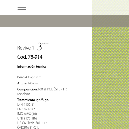
Revive 1
Cod. 78-914
Información técnica
Peso:
430 g/lin.m
Altura:
140 cm
Composición:
100 % POLIÉSTER FR
reciclado
Tratamiento ignífugo
DIN 4102 B1
EN 1021-1/2
IMO A.652(16)
UNI 9175 1IM
US Cal. Tech. Bull. 117
ÖNORM B1/Q1.