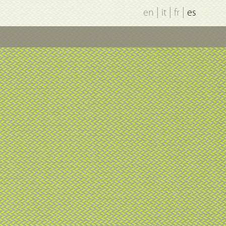
|
|
|
en
it
fr
es