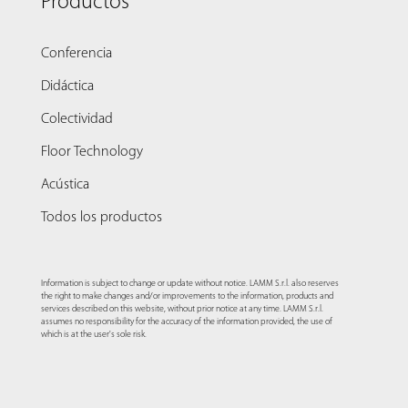
Productos
Conferencia
Didáctica
Colectividad
Floor Technology
Acústica
Todos los productos
Information is subject to change or update without notice. LAMM S.r.l. also reserves
the right to make changes and/or improvements to the information, products and
services described on this website, without prior notice at any time. LAMM S.r.l.
assumes no responsibility for the accuracy of the information provided, the use of
which is at the user's sole risk.