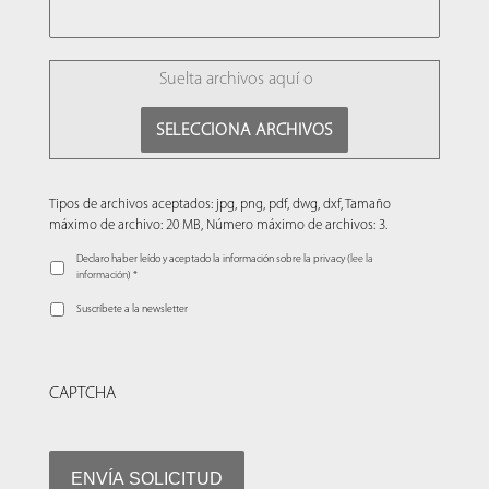
FILE
Suelta archivos aquí o
SELECCIONA ARCHIVOS
Tipos de archivos aceptados: jpg, png, pdf, dwg, dxf, Tamaño
máximo de archivo: 20 MB, Número máximo de archivos: 3.
Declaro haber leído y aceptado la información sobre la privacy (
lee la
información
) *
Suscríbete a la newsletter
CAPTCHA