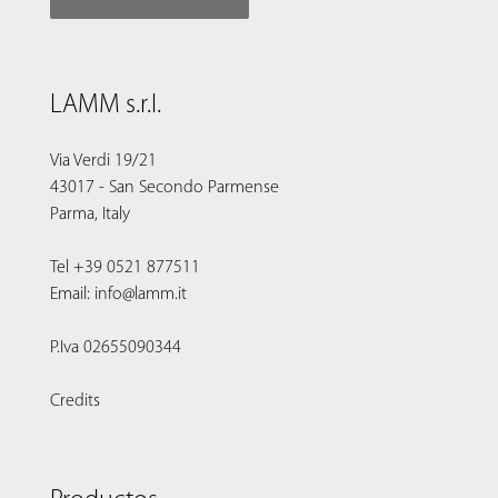
LAMM s.r.l.
Via Verdi 19/21
43017 - San Secondo Parmense
Parma, Italy
Tel +39 0521 877511
Email: info@lamm.it
P.Iva 02655090344
Credits