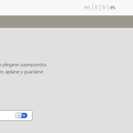
|
|
|
en
it
fr
es
os plegarse superpuestos
e, apilarse y guardarse
IDAD