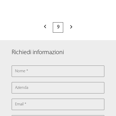
Paginazione
9
degli
PRECE
DENTI
articoli
Richiedi informazioni
NOME
AZIENDA
EMAIL
TELEFONO