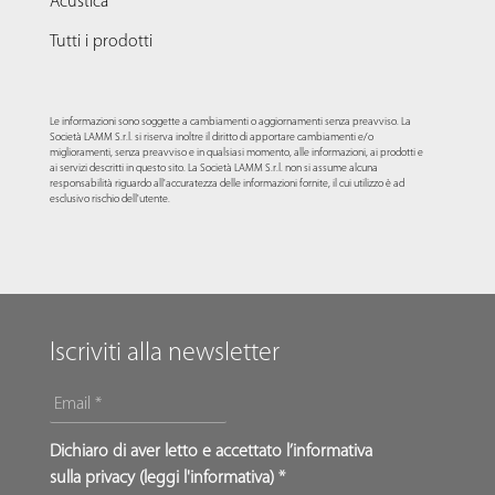
Acustica
Tutti i prodotti
Le informazioni sono soggette a cambiamenti o aggiornamenti senza preavviso. La
Società LAMM S.r.l. si riserva inoltre il diritto di apportare cambiamenti e/o
miglioramenti, senza preavviso e in qualsiasi momento, alle informazioni, ai prodotti e
ai servizi descritti in questo sito. La Società LAMM S.r.l. non si assume alcuna
responsabilità riguardo all'accuratezza delle informazioni fornite, il cui utilizzo è ad
esclusivo rischio dell'utente.
Iscriviti alla newsletter
EMAIL
*
*
Dichiaro di aver letto e accettato l’informativa
sulla privacy (
leggi l'informativa
) *