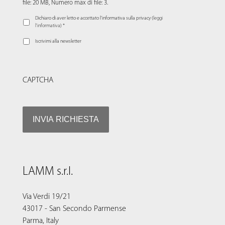
file: 20 MB, Numero max di file: 3.
Dichiaro di aver letto e accettato l’informativa sulla privacy (
leggi
l'informativa
) *
Iscrivimi alla newsletter
CAPTCHA
LAMM s.r.l.
Via Verdi 19/21
43017 - San Secondo Parmense
Parma, Italy