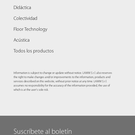
Didáctica
Colectividad
Floor Technology
Acústica
Todos los productos
Information is subject to change or update without notice. LAMM S.r.l. also reserves
the right to make changes and/or improvements to the information, products and
services described on this website, without prior notice at any time. LAMM S.r.l.
assumes no responsibility for the accuracy of the information provided, the use of
which is at the user's sole risk.
Suscríbete al boletín