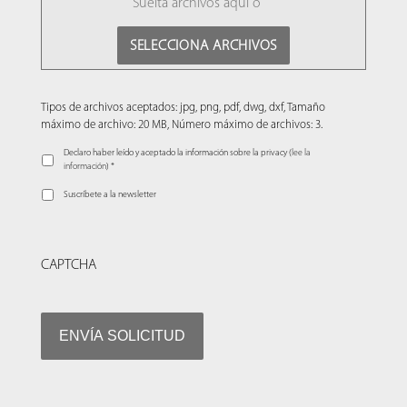
Suelta archivos aquí o
SELECCIONA ARCHIVOS
Tipos de archivos aceptados: jpg, png, pdf, dwg, dxf, Tamaño
máximo de archivo: 20 MB, Número máximo de archivos: 3.
Declaro haber leído y aceptado la información sobre la privacy (
lee la
información
) *
Suscríbete a la newsletter
CAPTCHA