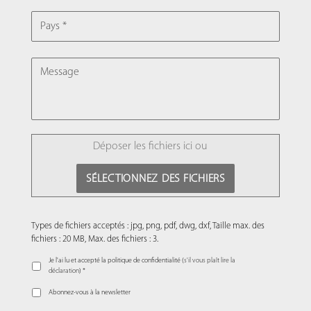
PAYS
MESSAGE
FILE
Déposer les fichiers ici ou
SÉLECTIONNEZ DES FICHIERS
Types de fichiers acceptés : jpg, png, pdf, dwg, dxf, Taille max. des
fichiers : 20 MB, Max. des fichiers : 3.
Je l'ai lu et accepté la politique de confidentialité (
s'il vous plaît lire la
déclaration
) *
Abonnez-vous à la newsletter