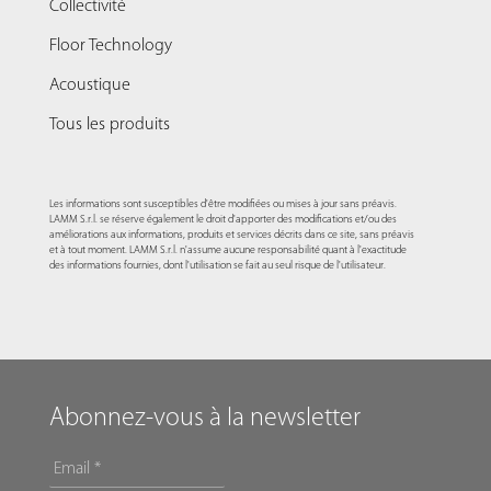
Collectivité
Floor Technology
Acoustique
Tous les produits
Les informations sont susceptibles d'être modifiées ou mises à jour sans préavis.
LAMM S.r.l. se réserve également le droit d'apporter des modifications et/ou des
améliorations aux informations, produits et services décrits dans ce site, sans préavis
et à tout moment. LAMM S.r.l. n'assume aucune responsabilité quant à l'exactitude
des informations fournies, dont l'utilisation se fait au seul risque de l'utilisateur.
Abonnez-vous à la newsletter
EMAIL
*