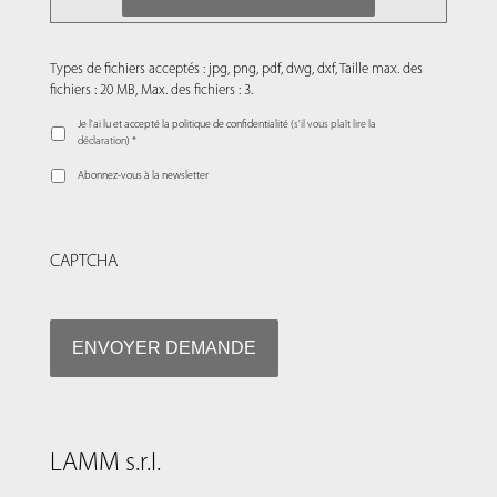
Types de fichiers acceptés : jpg, png, pdf, dwg, dxf, Taille max. des
fichiers : 20 MB, Max. des fichiers : 3.
Je l'ai lu et accepté la politique de confidentialité (
s'il vous plaît lire la
déclaration
) *
Abonnez-vous à la newsletter
CAPTCHA
LAMM s.r.l.