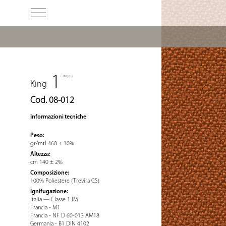
King
Cod. 08-012
Informazioni tecniche
Peso:
gr/mtl 460 ± 10%
Altezza:
cm 140 ± 2%
Composizione:
100% Poliestere (Trevira CS)
Ignifugazione:
Italia — Classe 1 IM
Francia - M1
Francia - NF D 60-013 AM18
Germania - B1 DIN 4102