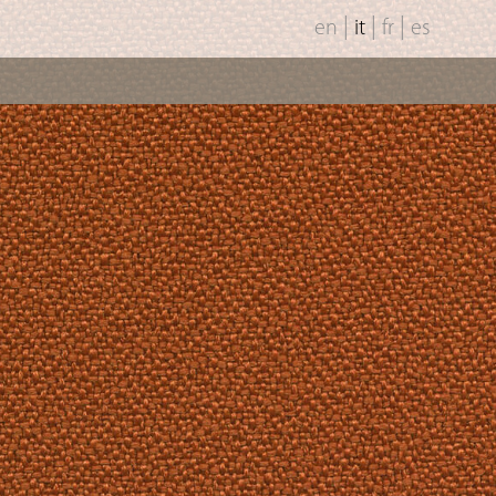
|
|
|
en
it
fr
es