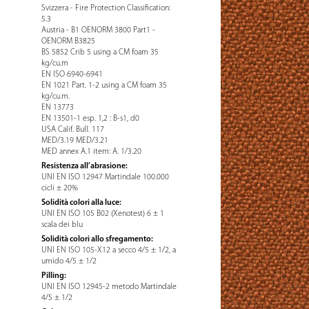
Svizzera - Fire Protection Classification:
5.3
Austria - B1 OENORM 3800 Part1 -
OENORM B3825
BS 5852 Crib 5 using a CM foam 35
kg/cu.m
EN ISO 6940-6941
EN 1021 Part. 1-2 using a CM foam 35
kg/cu.m.
EN 13773
EN 13501-1 esp. 1,2 : B-s1, d0
USA Calif. Bull. 117
MED/3.19 MED/3.21
MED annex A.1 item: A. 1/3.20
Resistenza all’abrasione:
UNI EN ISO 12947 Martindale 100.000
cicli ± 20%
Solidità colori alla luce:
UNI EN ISO 105 B02 (Xenotest) 6 ± 1
scala dei blu
Solidità colori allo sfregamento:
UNI EN ISO 105-X12 a secco 4/5 ± 1/2, a
umido 4/5 ± 1/2
Pilling:
UNI EN ISO 12945-2 metodo Martindale
4/5 ± 1/2