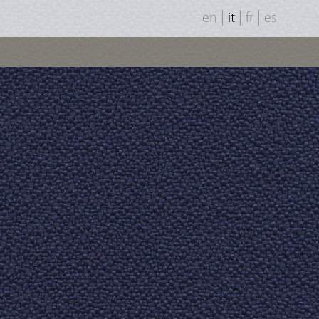
|
|
|
en
it
fr
es