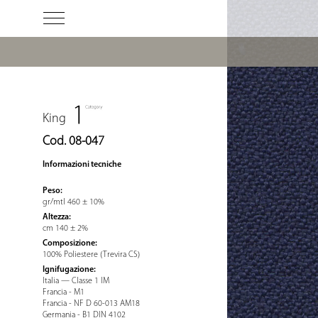
King
Cod. 08-047
Informazioni tecniche
Peso:
gr/mtl 460 ± 10%
Altezza:
cm 140 ± 2%
Composizione:
100% Poliestere (Trevira CS)
Ignifugazione:
Italia — Classe 1 IM
Francia - M1
Francia - NF D 60-013 AM18
Germania - B1 DIN 4102