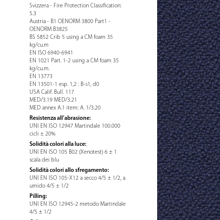
Svizzera - Fire Protection Classification:
5.3
Austria - B1 OENORM 3800 Part1 -
OENORM B3825
BS 5852 Crib 5 using a CM foam 35
kg/cu.m
EN ISO 6940-6941
EN 1021 Part. 1-2 using a CM foam 35
kg/cu.m.
EN 13773
EN 13501-1 esp. 1,2 : B-s1, d0
USA Calif. Bull. 117
MED/3.19 MED/3.21
MED annex A.1 item: A. 1/3.20
Resistenza all’abrasione:
UNI EN ISO 12947 Martindale 100.000
cicli ± 20%
Solidità colori alla luce:
UNI EN ISO 105 B02 (Xenotest) 6 ± 1
scala dei blu
Solidità colori allo sfregamento:
UNI EN ISO 105-X12 a secco 4/5 ± 1/2, a
umido 4/5 ± 1/2
Pilling:
UNI EN ISO 12945-2 metodo Martindale
4/5 ± 1/2