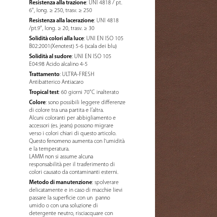
Resistenza alla trazione
: UNI 4818 / pt.
6°, long. ≥ 250, trasv. ≥ 250
Resistenza alla lacerazione
: UNI 4818
/pt.9°, long. ≥ 20, trasv. ≥ 30
Solidità colori alla luce
: UNI EN ISO 105
B02:2001(Xenotest) 5-6 (scala dei blu)
Solidità al sudore
: UNI EN ISO 105
E04:98 Acido alcalino 4-5
Trattamento
: ULTRA-FRESH
Antibatterico Antiacaro
Tropical test
: 60 giorni 70°C inalterato
Colore
: sono possibili leggere differenze
di colore tra una partita e l’altra.
Alcuni coloranti per abbigliamento e
accessori (es. jeans) possono migrare
verso i colori chiari di questo articolo.
Questo fenomeno aumenta con l'umidità
e la temperatura.
LAMM non si assume alcuna
responsabilità per il trasferimento di
colori causato da contaminanti esterni.
Metodo di manutenzione
: spolverare
delicatamente e in caso di macchie lievi
passare la superficie con un panno
umido o con una soluzione di
detergente neutro, risciacquare con