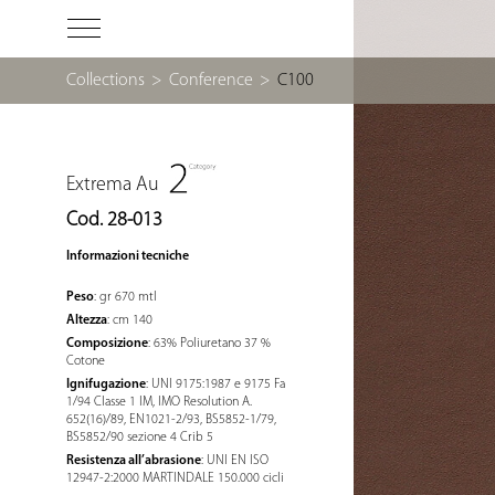
Collections
>
Conference
>
C100
Extrema Au
Cod. 28-013
Informazioni tecniche
Peso
: gr 670 mtl
Altezza
: cm 140
Composizione
: 63% Poliuretano 37 %
Cotone
Ignifugazione
: UNI 9175:1987 e 9175 Fa
1/94 Classe 1 IM, IMO Resolution A.
652(16)/89, EN1021-2/93, BS5852-1/79,
BS5852/90 sezione 4 Crib 5
Resistenza all’abrasione
: UNI EN ISO
12947-2:2000 MARTINDALE 150.000 cicli