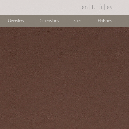
|
|
|
en
it
fr
es
Overview
Dimensions
Specs
Finishes