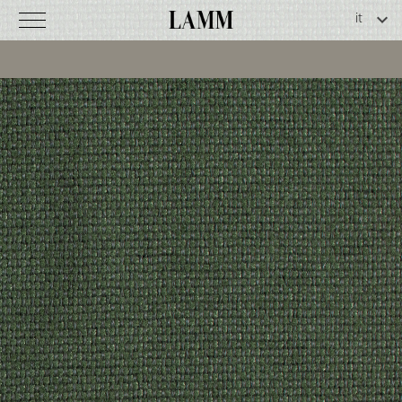
Trevi
CS
C
o
d
.
7
7
-
7
0
2
0