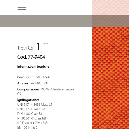
Trevi CS
Cod. 77-9404
Informazioni tecniche
Peso:
gr/mtl 590 ± 5%
Altezza:
cm 140 ± 2%
Composizione:
100 % Poliestere Trevira
CS
Ignifugazione:
UNI 9174 - 8456 Class C1
UNI 9175 Class 1 IM
DIN 4102 Class B1
NF 92501-7 Class M1
NF D 60013 Class AM18
EN 1021-1 & 2