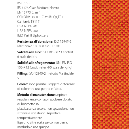
BS Crib 5
BS 7176 Class Medium Hazard
EN 13773 Class 1
OENORM 3800-1 Class B1,Q1,TR1
California TB117
USA NFPA 701
USA NFPA 260
IMO Part 8 Upholstery
Resistenza all’abrasione:
ISO 12947-2
Martindale 100.000 cicli ± 10%
Solidità alla luce:
ISO 105-B02 Xenotest
6 scala dei blu
Solidità allo sfregamento:
UNI EN ISO
105-X12 Crockmeter 4/5 scala dei grigi
Pilling:
ISO 12945-2 metodo Martindale
5
Colore:
sono possibili leggere differenze
di colore tra una partita e l’altra.
Metodo di manutenzione:
aspirare
regolarmente con aspirapolvere dotato
di bocchette in
plastica senza setole, non spazzolare, non
strofinare con stracci. Asportare
tempestivamente
Iiquidi o altre sostanze con un panno
morbido o una spugna.