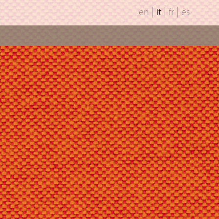
|
|
|
en
it
fr
es