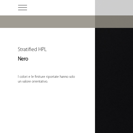
Stratified HPL
Nero
I colori e le finiture riportate hanno solo
un valore orientativo.