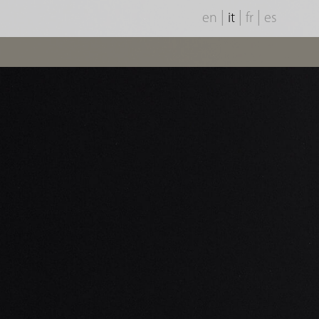
|
|
|
en
it
fr
es