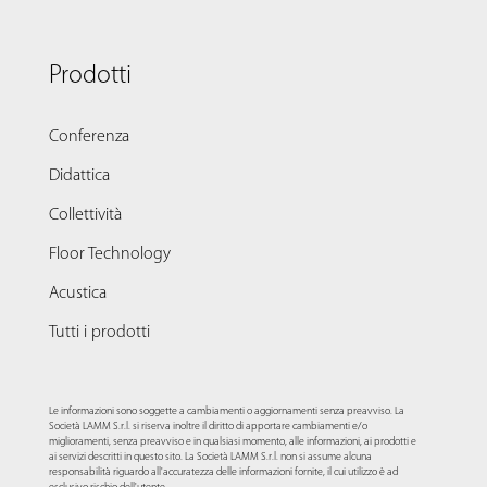
Prodotti
Conferenza
Didattica
Collettività
Floor Technology
Acustica
Tutti i prodotti
Le informazioni sono soggette a cambiamenti o aggiornamenti senza preavviso. La
Società LAMM S.r.l. si riserva inoltre il diritto di apportare cambiamenti e/o
miglioramenti, senza preavviso e in qualsiasi momento, alle informazioni, ai prodotti e
ai servizi descritti in questo sito. La Società LAMM S.r.l. non si assume alcuna
responsabilità riguardo all'accuratezza delle informazioni fornite, il cui utilizzo è ad