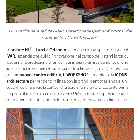
La versatilità delle sedute LAMM a servizio degli spazi polifunzionali del
nuovo edificio “The WORKSHOP”.
3
Le
sedute HL
– Lucci e Orlandini
arredano i nuovi spazi della sede di
IVAR
, l’azienda che guida l’innovazione nel campo dei sistemi idronici,
leader nella produzione di articoli per impianti di riscaldamento e idrici
ad alta efficienza energetica. La sua sede a Prevalle (Brescia) è cresciuta
con un
nuovo iconico edificio, il WORKSHOP
, progettato da
MDNS
architecture
per renderlo in linea con la brand identity aziendale: un
cubo di color arancio la cui “pelle” si apre all’ambiente circostante per far
trasparire il nucleo di cemento e vetro. Un’architettura espressione delle
componenti del Dna aziendale: tecnologia, innovazione e dinamismo.