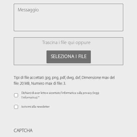
MESSAGGIO
FILE
Trascina i file qui oppure
SELEZIONA I FILE
Tipi di file accettati: jpg, png, pdf, dwg, dxf, Dimensione max del
file: 20 MB, Numero max di file: 3.
Dichiaro di aver letto e accettato l’informativa sulla privacy (
leggi
l'informativa
) *
Iscrivimi alla newsletter
CAPTCHA