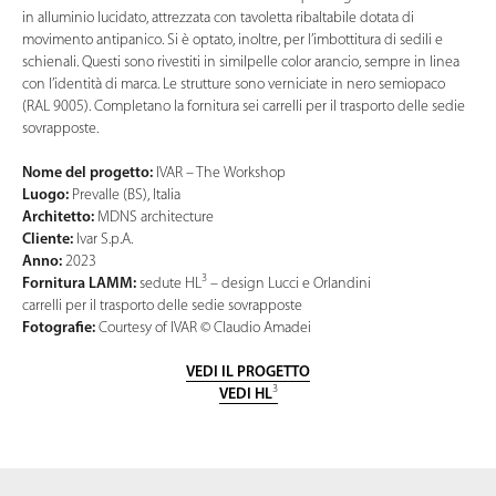
in alluminio lucidato, attrezzata con tavoletta ribaltabile dotata di
movimento antipanico. Si è optato, inoltre, per l’imbottitura di sedili e
schienali. Questi sono rivestiti in similpelle color arancio, sempre in linea
con l’identità di marca. Le strutture sono verniciate in nero semiopaco
(RAL 9005). Completano la fornitura sei carrelli per il trasporto delle sedie
sovrapposte.
Nome del progetto:
IVAR – The Workshop
Luogo:
Prevalle (BS), Italia
Architetto:
MDNS architecture
Cliente:
Ivar S.p.A.
Anno:
2023
3
Fornitura LAMM:
sedute HL
– design Lucci e Orlandini
carrelli per il trasporto delle sedie sovrapposte
Fotografie:
Courtesy of IVAR © Claudio Amadei
VEDI IL PROGETTO
3
VEDI HL