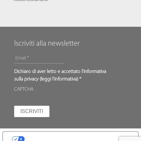
esclusivo rischio dell'utente.
Iscriviti alla newsletter
EMAIL
*
*
Dichiaro di aver letto e accettato l’informativa
sulla privacy (
leggi l'informativa
) *
CAPTCHA
LE TUE PREFERENZE RELATIVE ALLA