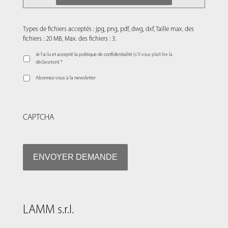
Types de fichiers acceptés : jpg, png, pdf, dwg, dxf, Taille max. des
fichiers : 20 MB, Max. des fichiers : 3.
Je l'ai lu et accepté la politique de confidentialité (
s'il vous plaît lire la
déclaration
) *
Abonnez-vous à la newsletter
CAPTCHA
LAMM s.r.l.