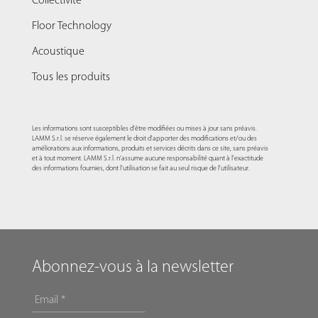
Collectivité
Floor Technology
Acoustique
Tous les produits
Les informations sont susceptibles d'être modifiées ou mises à jour sans préavis.
LAMM S.r.l. se réserve également le droit d'apporter des modifications et/ou des
améliorations aux informations, produits et services décrits dans ce site, sans préavis
et à tout moment. LAMM S.r.l. n'assume aucune responsabilité quant à l'exactitude
des informations fournies, dont l'utilisation se fait au seul risque de l'utilisateur.
Abonnez-vous à la newsletter
EMAIL
*