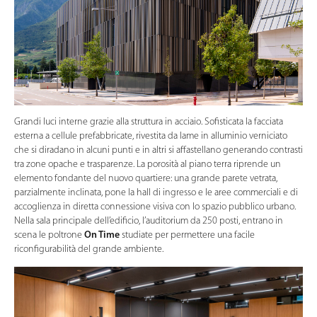
Grandi luci interne grazie alla struttura in acciaio. Sofisticata la facciata
esterna a cellule prefabbricate, rivestita da lame in alluminio verniciato
che si diradano in alcuni punti e in altri si affastellano generando contrasti
tra zone opache e trasparenze. La porosità al piano terra riprende un
elemento fondante del nuovo quartiere: una grande parete vetrata,
parzialmente inclinata, pone la hall di ingresso e le aree commerciali e di
accoglienza in diretta connessione visiva con lo spazio pubblico urbano.
Nella sala principale dell’edificio, l’auditorium da 250 posti, entrano in
scena le poltrone
On Time
studiate per permettere una facile
riconfigurabilità del grande ambiente.