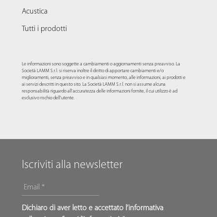
Acustica
Tutti i prodotti
Le informazioni sono soggette a cambiamenti o aggiornamenti senza preavviso. La
Società LAMM S.r.l. si riserva inoltre il diritto di apportare cambiamenti e/o
miglioramenti, senza preavviso e in qualsiasi momento, alle informazioni, ai prodotti e
ai servizi descritti in questo sito. La Società LAMM S.r.l. non si assume alcuna
responsabilità riguardo all'accuratezza delle informazioni fornite, il cui utilizzo è ad
esclusivo rischio dell'utente.
Iscriviti alla newsletter
EMAIL
*
*
Dichiaro di aver letto e accettato l’informativa