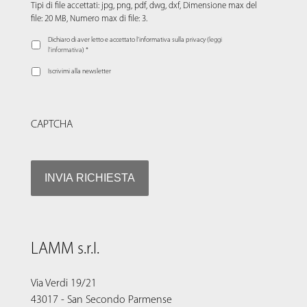
Tipi di file accettati: jpg, png, pdf, dwg, dxf, Dimensione max del
file: 20 MB, Numero max di file: 3.
Dichiaro di aver letto e accettato l’informativa sulla privacy (
leggi
l'informativa
) *
Iscrivimi alla newsletter
CAPTCHA
LAMM s.r.l.
Via Verdi 19/21
43017 - San Secondo Parmense