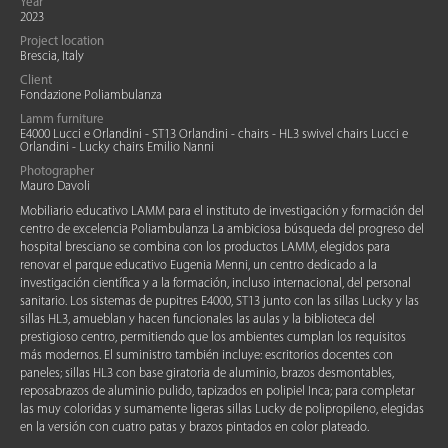
Year
2023
Project location
Brescia, Italy
Client
Fondazione Poliambulanza
Lamm furniture
E4000 Lucci e Orlandini - ST13 Orlandini - chairs - HL3 swivel chairs Lucci e
Orlandini - Lucky chairs Emilio Nanni
Photographer
Mauro Davoli
Mobiliario educativo LAMM para el instituto de investigación y formación del
centro de excelencia Poliambulanza La ambiciosa búsqueda del progreso del
hospital bresciano se combina con los productos LAMM, elegidos para
renovar el parque educativo Eugenia Menni, un centro dedicado a la
investigación científica y a la formación, incluso internacional, del personal
sanitario. Los sistemas de pupitres E4000, ST13 junto con las sillas Lucky y las
sillas HL3, amueblan y hacen funcionales las aulas y la biblioteca del
prestigioso centro, permitiendo que los ambientes cumplan los requisitos
más modernos. El suministro también incluye: escritorios docentes con
paneles; sillas HL3 con base giratoria de aluminio, brazos desmontables,
reposabrazos de aluminio pulido, tapizados en polipiel Inca; para completar
las muy coloridas y sumamente ligeras sillas Lucky de polipropileno, elegidas
en la versión con cuatro patas y brazos pintados en color plateado.