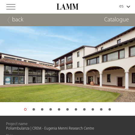
back
Catalogue
Project name
Poliambulanza | CREM - Eugenia Menni Research Centre