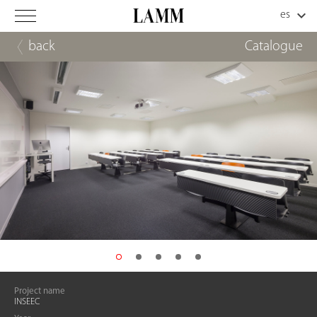
back
Catalogue
Project name
INSEEC