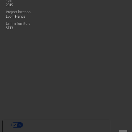
Year
2015
Project location
Lyon, France
Lamm furniture
ST13
SUS OPCIONES DE PRIVACIDAD