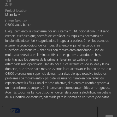
Year
2018
Project location
Milan, Italy
Lamm furniture
Q3000 study bench
El equipamiento se caracteriza por un sistema multifuncional con un diseño
esencial e icónico que, además de satisfacer los requisitos necesarios de
funcionalidad, confort y seguridad, se integra a la perfección en los espacios
altamente tecnológicos del campus. El asiento, el panel respaldo y las
superficies de escritura – abatibles con movimiento antipánico – son de
multicapa revestida en laminado HPL con elegantes acabados en haya,
mientras que los paneles de la primera fila están realizados en chapa
estampada microperforada. Elegido por sus características de solidez y larga
duración, que desde hace más de 25 años lo caracterizan, el banco de estudio
Q3000 presenta una superficie de escritura abatible, que resuelve todos los
problemas de movimiento y paso de los usuarios también con reducido
espacio entre las filas. Con el mismo objetivo, el asiento es abatible gracias a
un mecanismo de suspensión interna con retorno automático amortiguado.
Además, todos los bancos disponen de canaleta para la electrificación debajo
de la superficie de escritura, adaptada para las tomas de corriente y de datos.
SUS OPCIONES DE PRIVACIDAD