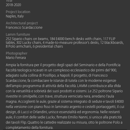
Year
2018-2020
Project location
Naples, Italy
Architectural project
Francesco Scardaccione
Lamm furniture
252 Sipario chairs on beams, 184 E4000 bench desks with chairs, 117 FLIP
tables, 302 Lucky chairs, 4 made-to-measure professor's desks, 12 blackboards,
8 Polo armchairs, 6 presidential chairs
Photographer
Mario Ferrara
Ampia la fornitura per il progetto degli spazi del Seminario e della Pontificia
Facoltà teologica ricavati in un complesso ecclesiastico dei primi del ‘900,
adagiato sulla collina di Posillipo, a Napoli. Il progetto, di Francesco
Scardaccione, fa combaciare le istanze di tutela con le moderne esigenze
dell’ampio programma di attività della Facoltà. LAMM contribuisce alla sfida
con la versatilità e sobrietà dei suoi prodotti e sistemi. Le 252 poltrone Sipario
rivestite in similpelle, con trave, struttura verniciata nera, arredano l’aula
magna. Accoglienti le aule, grazie al sistema integrato di sedute e tavoli E4000
nella versione con piano fisso in laminato argento e cestelli portaoggetti, il cui
design, di Lucci e Orlandini, unisce essenzialità ed ergonomia. Nelle restanti
aule, il comfort delle sedie Lucky, firmate Emilio Nanni, si unisce alla praticità
dei tavoli Flip. Quattro le cattedre realizzate su misura, otto le poltrone Polo a
completamento della fornitura.