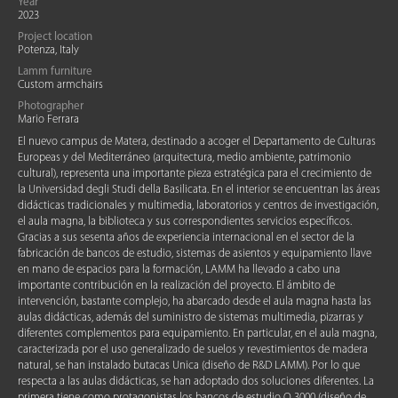
Year
2023
Project location
Potenza, Italy
Lamm furniture
Custom armchairs
Photographer
Mario Ferrara
El nuevo campus de Matera, destinado a acoger el Departamento de Culturas
Europeas y del Mediterráneo (arquitectura, medio ambiente, patrimonio
cultural), representa una importante pieza estratégica para el crecimiento de
la Universidad degli Studi della Basilicata. En el interior se encuentran las áreas
didácticas tradicionales y multimedia, laboratorios y centros de investigación,
el aula magna, la biblioteca y sus correspondientes servicios específicos.
Gracias a sus sesenta años de experiencia internacional en el sector de la
fabricación de bancos de estudio, sistemas de asientos y equipamiento llave
en mano de espacios para la formación, LAMM ha llevado a cabo una
importante contribución en la realización del proyecto. El ámbito de
intervención, bastante complejo, ha abarcado desde el aula magna hasta las
aulas didácticas, además del suministro de sistemas multimedia, pizarras y
diferentes complementos para equipamiento. En particular, en el aula magna,
caracterizada por el uso generalizado de suelos y revestimientos de madera
natural, se han instalado butacas Unica (diseño de R&D LAMM). Por lo que
respecta a las aulas didácticas, se han adoptado dos soluciones diferentes. La
primera tiene como protagonistas los bancos de estudio Q 3000 (diseño de