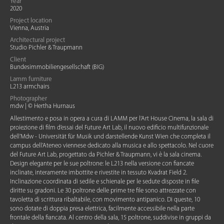
Year
2020
Project location
Vienna, Austria
Architectural project
Studio Pichler & Traupmann
Client
Bundesimmobiliengesellschaft (BIG)
Lamm furniture
L213 armchairs
Photographer
mdw | © Hertha Hurnaus
Allestimento e posa in opera a cura di LAMM per l’Art House Cinema, la sala di
proiezione di film d’essai del Future Art Lab, il nuovo edificio multifunzionale
dell’Mdw - Universität für Musik und darstellende Kunst Wien che completa il
campus dell’Ateneo viennese dedicato alla musica e allo spettacolo. Nel cuore
del Future Art Lab, progettato da Pichler & Traupmann, vi è la sala cinema.
Design elegante per le sue poltrone: le L213 nella versione con fiancate
inclinate, interamente imbottite e rivestite in tessuto Kvadrat Field 2.
Inclinazione coordinata di sedile e schienale per le sedute disposte in file
diritte su gradoni. Le 30 poltrone delle prime tre file sono attrezzate con
tavoletta di scrittura ribaltabile, con movimento antipanico. Di queste, 10
sono dotate di doppia presa elettrica, facilmente accessibile nella parte
frontale della fiancata. Al centro della sala, 15 poltrone, suddivise in gruppi da