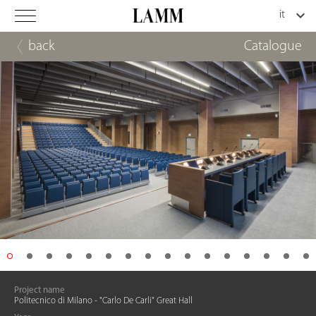
back
Catalogue
Project name
Politecnico di Milano - "Carlo De Carli" Great Hall