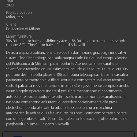
Year
2020
Project location
Milan, Italy
Client
Politecnico di Milano
Lamm furniture
306 Futura armchairs on sliding system; 186 Futura armchairs on telescopic
tribune; 8 'On Time' armchairs - Baldanzi & Novelli
Da aula a spazio polifunzionale: veloce trasformazione grazie agli innovativi
sistemi Floor Technology, per l’aula magna Carlo De Carli nel campus Bovisa
del Politecnico di Milano, il più importante Ateneo italiano a carattere
scientifico e tecnologico. L’allestimento include 492 sedute Futura, di cui 306
poltrone destinate alla platea e 186 su tribuna telescopica. I binari incassati a
pavimento permettono alle file di scorrere e compattarsi nel vano tecnico
sotto il palco. La movimentazione (manuale) è agevolmente compiuta anche
da un singolo operatore, inoltre, il peculiare meccanismo di scorrimento
autopulente e autolubrificante ottimizza le manutenzioni. Le canalizzazioni
nascoste consentono agli utenti di accedere comodamente alle prese
elettriche. In fondo alla sala, la tribuna telescopica è una macchina
automatica: le sedute di 13 file (in tutto 200 posti) sono compattate a parete
con un ingombro di soli 170 cm. Completano la dotazione, otto poltroncine
pieghevoli On Time - Baldanzi & Novelli.
LE TUE PREFERENZE RELATIVE ALLA