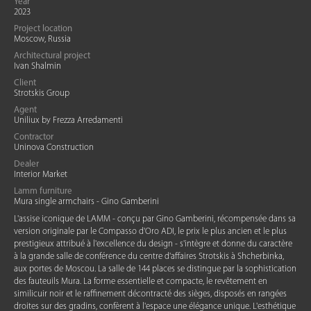
Year
2023
Project location
Moscow, Russia
Architectural project
Ivan Shalmin
Client
Strotskis Group
Agent
Uniliux by Frezza Arredamenti
Contractor
Uninova Construction
Dealer
Interior Market
Lamm furniture
Mura single armchairs - Gino Gamberini
L'assise iconique de LAMM - conçu par Gino Gamberini, récompensée dans sa
version originale par le Compasso d'Oro ADI, le prix le plus ancien et le plus
prestigieux attribué à l'excellence du design - s'intègre et donne du caractère
à la grande salle de conférence du centre d'affaires Strotskis à Shcherbinka,
aux portes de Moscou. La salle de 144 places se distingue par la sophistication
des fauteuils Mura. La forme essentielle et compacte, le revêtement en
similicuir noir et le raffinement décontracté des sièges, disposés en rangées
droites sur des gradins, confèrent à l'espace une élégance unique. L'esthétique