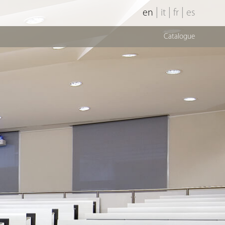
|
|
|
en
it
fr
es
Catalogue