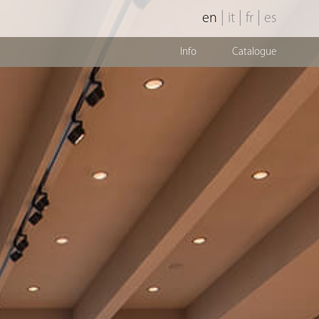
|
|
|
en
it
fr
es
Info
Catalogue