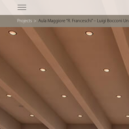
Projects
>
Aula Maggiore “R. Franceschi” – Luigi Bocconi Uni