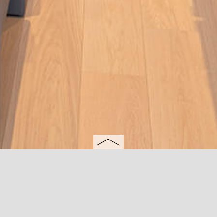
Sondrio -
Musée de Picardie
NOI Techpark Bolzano -
Megawatt 
onale
Amiens, France
Faculty of Engineering unibz
ale
Bolzano, Italy
Cas
ina (SO),