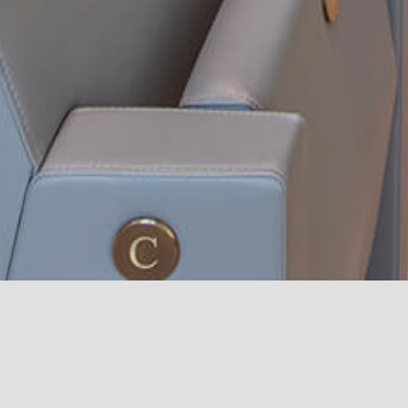
Great Hall “R. Franceschi” -
Il Borgo di Vignamaggio
Banca Popolare di 
Luigi Bocconi University
Loc. Vitigliano, Comune di
Centro Direzi
Milan, Italy
Greve in Chianti (FI)
Multifunzion
Berbenno di Valtell
Italy