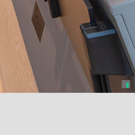
S.p.A. - Conference
Hermione | 59 rue La Fayette -
Confidential Client (Public
centre
Auditorium
Sector) – PARIS 19 eme
oria (NA), Italy
Paris, France
Paris, France